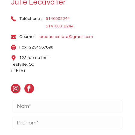
Julie Lecavalier
Téléphone :
5146002244
514-600-2244
Courriel:
productionfute@gmail.com
Fax : 2234567890
123 rue du test
Testville, Qc
H1h1h1